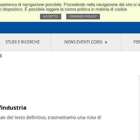
e esperienza di navigazione possibile. Procedendo nella navigazione del sito si
Confindustria Toscana Nord
dispositivo. È possibile leggere la nostra politica in materia di cookie.
ACCETTO
COOKIES POLICY
STUDI E RICERCHE
NEWS EVENTI CORSI
PE
VERNANCE
RISERVATI AI SOCI
NEWS
EVENTI
LA NOSTRA RETE
ONLINE
CORSI
LE SOCIETÀ
g
SIGLIO DI PRESIDENZA
SISTEMA CONFINDUSTRIA
SIGLIO GENERALE
PARTECIPAZIONI
IONI MERCEOLOGICHE
RAPPRESENTANZE IN ENTI ESTERNI
MMISSIONE DI
SOCIETÀ, CONSORZI, RETI DI IMPRESA E
SIGNAZIONE
GRUPPI DI ACQUISTO
GANI DI CONTROLLO
ITATO PICCOLA
findustria
USTRIA
ti del testo definitivo, trasmettiamo una nota di
VANI IMPRENDITORI