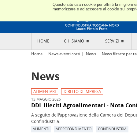
Questo sito usa i cookie per offrirti la miglior
memorizzare e ad accedere ai cookie sul proprio 
HOME
CHI SIAMO
SERVIZI
L'ASSOCIAZIONE
GO
Home
News eventi corsi
News
News filtrate per ta
STORIA E MISSION
CON
STATUTO E REGOLAMENTI
CON
News
CODICE ETICO E DEI VALORI ASSOCIATIVI
SEZ
TRASPARENZA CONTRIBUTI PUBBLICI
CO
RAPPRESENTANZA
DE
L'INDUSTRIA E IL TERRITORIO DI LUCCA,
ALIMENTARI
DIRITTO DI IMPRESA
PISTOIA E PRATO
OR
13 MAGGIO 2026
SEDI E CONTATTI
COM
DDL Illeciti Agroalimentari - Nota Con
ABOUT US
IND
A seguito dell'approvazione della Camera dei Deputa
GIO
Confindustria.
ALIMENTI
APPROFONDIMENTO
CONFINDUSTRIA