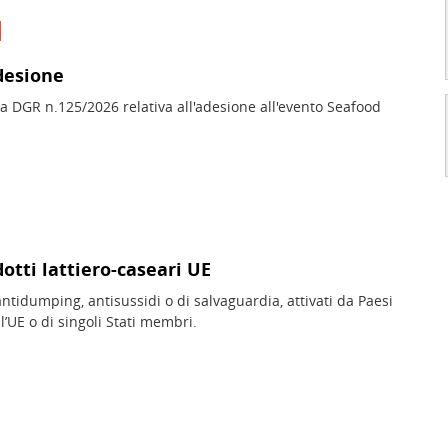
desione
la DGR n.125/2026 relativa all'adesione all'evento Seafood
otti lattiero-caseari UE
idumping, antisussidi o di salvaguardia, attivati da Paesi
l’UE o di singoli Stati membri.