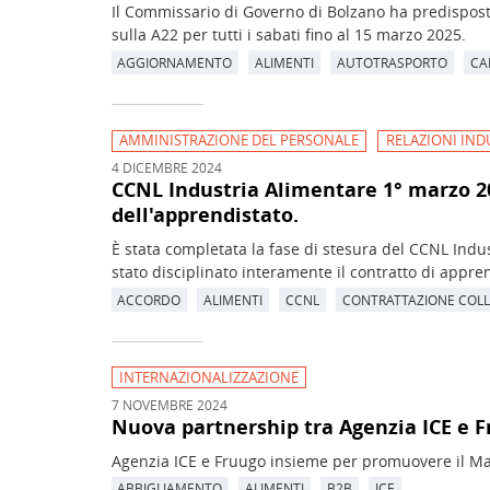
Il Commissario di Governo di Bolzano ha predisposto 
sulla A22 per tutti i sabati fino al 15 marzo 2025.
AGGIORNAMENTO
ALIMENTI
AUTOTRASPORTO
CA
AMMINISTRAZIONE DEL PERSONALE
RELAZIONI IND
4 DICEMBRE 2024
CCNL Industria Alimentare 1° marzo 202
dell'apprendistato.
È stata completata la fase di stesura del CCNL Indu
stato disciplinato interamente il contratto di appre
ACCORDO
ALIMENTI
CCNL
CONTRATTAZIONE COLL
INTERNAZIONALIZZAZIONE
7 NOVEMBRE 2024
Nuova partnership tra Agenzia ICE e 
Agenzia ICE e Fruugo insieme per promuovere il Ma
ABBIGLIAMENTO
ALIMENTI
B2B
ICE