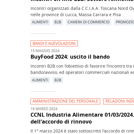
Incontri organizzati dalla C.C.I.A.A. Toscana Nord Ov
nelle province di Lucca, Massa Carrara e Pisa.
ALIMENTI
B2B
CAMERA DI COMMERCIO
PROMOZI
BANDI E AGEVOLAZIONI
15 MAGGIO 2024
BuyFood 2024: uscito il bando
Incontri B2B con l’obiettivo di favorire l’incontro tr
bando/avviso, ed operatori commerciali nazionali ed
ALIMENTI
B2B
AMMINISTRAZIONE DEL PERSONALE
RELAZIONI IND
16 MARZO 2024
CCNL Industria Alimentare 01/03/2024.
dell'accordo di rinnovo
Il 1° marzo 2024 è stato sottoscritto l'accordo di r