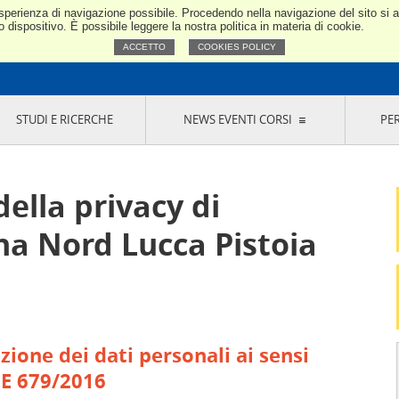
e esperienza di navigazione possibile. Procedendo nella navigazione del sito si
Confindustria Toscana Nord
dispositivo. È possibile leggere la nostra politica in materia di cookie.
ACCETTO
COOKIES POLICY
STUDI E RICERCHE
NEWS EVENTI CORSI
PE
VERNANCE
RISERVATI AI SOCI
NEWS
EVENTI
LA NOSTRA RETE
ONLINE
CORSI
LE SOCIETÀ
SIGLIO DI PRESIDENZA
SISTEMA CONFINDUSTRIA
della privacy di
SIGLIO GENERALE
PARTECIPAZIONI
IONI MERCEOLOGICHE
RAPPRESENTANZE IN ENTI ESTERNI
na Nord Lucca Pistoia
MMISSIONE DI
SOCIETÀ, CONSORZI, RETI DI IMPRESA E
SIGNAZIONE
GRUPPI DI ACQUISTO
GANI DI CONTROLLO
ITATO PICCOLA
USTRIA
VANI IMPRENDITORI
ione dei dati personali ai sensi
UE 679/2016