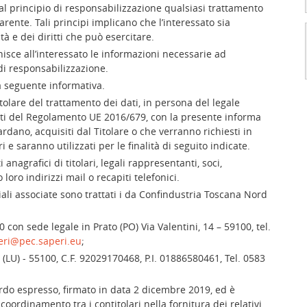
l principio di responsabilizzazione qualsiasi trattamento
arente. Tali principi implicano che l’interessato sia
tà e dei diritti che può esercitare.
nisce all’interessato le informazioni necessarie ad
di responsabilizzazione.
a seguente informativa.
itolare del trattamento dei dati, in persona del legale
etti del Regolamento UE 2016/679, con la presente informa
ardano, acquisiti dal Titolare o che verranno richiesti in
e saranno utilizzati per le finalità di seguito indicate.
anagrafici di titolari, legali rappresentanti, soci,
loro indirizzi mail o recapiti telefonici.
iali associate sono trattati i da Confindustria Toscana Nord
 con sede legale in Prato (PO) Via Valentini, 14 – 59100, tel.
eri@pec.saperi.eu
;
LU) - 55100, C.F. 92029170468, P.I. 01886580461, Tel. 0583
ordo espresso, firmato in data 2 dicembre 2019, ed è
 coordinamento tra i contitolari nella fornitura dei relativi