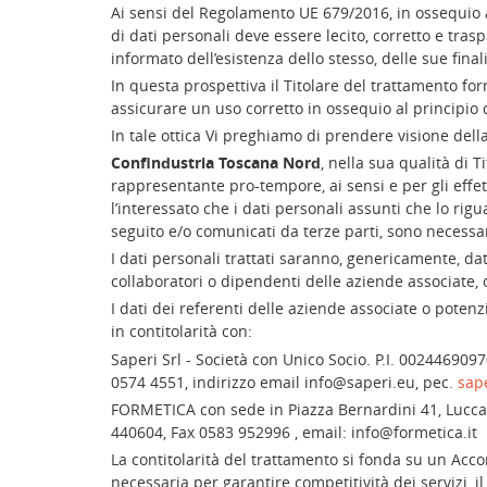
Ai sensi del Regolamento UE 679/2016, in ossequio a
di dati personali deve essere lecito, corretto e trasp
informato dell’esistenza dello stesso, delle sue finali
In questa prospettiva il Titolare del trattamento for
assicurare un uso corretto in ossequio al principio 
In tale ottica Vi preghiamo di prendere visione dell
Confindustria Toscana Nord
, nella sua qualità di T
rappresentante pro-tempore, ai sensi e per gli eff
l’interessato che i dati personali assunti che lo rigu
seguito e/o comunicati da terze parti, sono necessari 
I dati personali trattati saranno, genericamente, dati 
collaboratori o dipendenti delle aziende associate, o 
I dati dei referenti delle aziende associate o potenz
in contitolarità con:
Saperi Srl - Società con Unico Socio. P.I. 00244690970
0574 4551, indirizzo email info@saperi.eu, pec.
sap
FORMETICA con sede in Piazza Bernardini 41, Lucca (
440604, Fax 0583 952996 , email: info@formetica.it
La contitolarità del trattamento si fonda su un Acc
necessaria per garantire competitività dei servizi, il