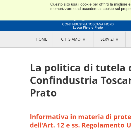
Questo sito usa i cookie per offrirti la miglior
memorizzare e ad accedere ai cookie sul proprio 
HOME
CHI SIAMO
SERVIZI
L'ASSOCIAZIONE
GO
STORIA E MISSION
CON
La politica di tutela 
STATUTO E REGOLAMENTI
CON
CODICE ETICO E DEI VALORI ASSOCIATIVI
SEZ
Confindustria Tosca
TRASPARENZA CONTRIBUTI PUBBLICI
CO
RAPPRESENTANZA
DE
L'INDUSTRIA E IL TERRITORIO DI LUCCA,
Prato
PISTOIA E PRATO
OR
SEDI E CONTATTI
COM
ABOUT US
IND
GIO
Informativa in materia di protez
dell'Art. 12 e ss. Regolamento 