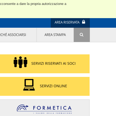
 acconsente a dare la propria autorizzazione a
AREA RISERVATA
RCHÉ ASSOCIARSI
AREA STAMPA
ATTIVITÀ E PROGETTI SPECIALI
E' DI MODA IL MIO FUTURO 9A EDIZIONE
SOSTENIBILITÀ - USA LA TESTA! QUARTA
EDIZIONE
SERVIZI RISERVATI AI SOCI
PROGETTO LU.ME.
IL MANAGER DELLA SOSTENIBILITÀ NEL
DISTRETTO TESSILE PRATESE
GRUPPO IMPRENDITORIA FEMMINILE
SERVIZI ONLINE
SOSTENIBILITÀ