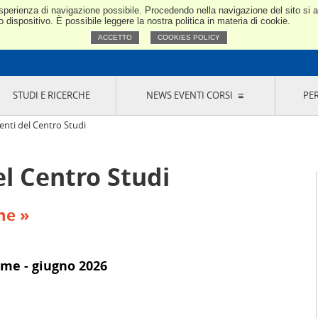
e esperienza di navigazione possibile. Procedendo nella navigazione del sito si
Confindustria Toscana Nord
dispositivo. È possibile leggere la nostra politica in materia di cookie.
ACCETTO
COOKIES POLICY
STUDI E RICERCHE
NEWS EVENTI CORSI
PE
VERNANCE
RISERVATI AI SOCI
NEWS
EVENTI
LA NOSTRA RETE
ONLINE
CORSI
LE SOCIETÀ
ti del Centro Studi
SIGLIO DI PRESIDENZA
SISTEMA CONFINDUSTRIA
SIGLIO GENERALE
PARTECIPAZIONI
l Centro Studi
IONI MERCEOLOGICHE
RAPPRESENTANZE IN ENTI ESTERNI
MMISSIONE DI
SOCIETÀ, CONSORZI, RETI DI IMPRESA E
SIGNAZIONE
GRUPPI DI ACQUISTO
me »
GANI DI CONTROLLO
ITATO PICCOLA
USTRIA
ime - giugno 2026
VANI IMPRENDITORI