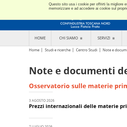
Questo sito usa i cookie per offrirti la miglior
memorizzare e ad accedere ai cookie sul proprio 
HOME
CHI SIAMO
SERVIZI
L'ASSOCIAZIONE
GO
Home
Studi e ricerche
Centro Studi
Note e documen
STORIA E MISSION
CON
STATUTO E REGOLAMENTI
CON
Note e documenti de
CODICE ETICO E DEI VALORI ASSOCIATIVI
SEZ
TRASPARENZA CONTRIBUTI PUBBLICI
CO
RAPPRESENTANZA
DE
Osservatorio sulle materie pri
L'INDUSTRIA E IL TERRITORIO DI LUCCA,
PISTOIA E PRATO
OR
SEDI E CONTATTI
COM
ABOUT US
3 AGOSTO 2026
IND
Prezzi internazionali delle materie pr
GIO
7 LUGLIO 2026