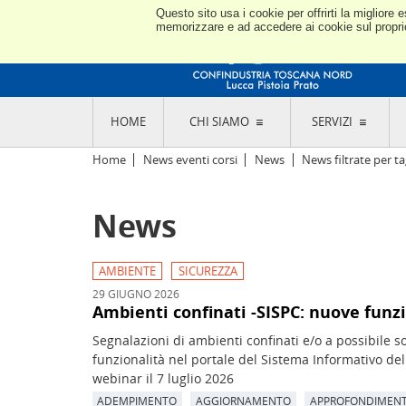
Questo sito usa i cookie per offrirti la miglior
memorizzare e ad accedere ai cookie sul proprio 
HOME
CHI SIAMO
SERVIZI
L'ASSOCIAZIONE
GO
Home
News eventi corsi
News
News filtrate per ta
STORIA E MISSION
CON
STATUTO E REGOLAMENTI
CON
News
CODICE ETICO E DEI VALORI ASSOCIATIVI
SEZ
TRASPARENZA CONTRIBUTI PUBBLICI
CO
RAPPRESENTANZA
DE
L'INDUSTRIA E IL TERRITORIO DI LUCCA,
AMBIENTE
SICUREZZA
PISTOIA E PRATO
OR
29 GIUGNO 2026
SEDI E CONTATTI
COM
Ambienti confinati -SISPC: nuove funzi
ABOUT US
IND
Segnalazioni di ambienti confinati e/o a possibile
GIO
funzionalità nel portale del Sistema Informativo del
webinar il 7 luglio 2026
ADEMPIMENTO
AGGIORNAMENTO
APPROFONDIMEN