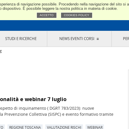
e esperienza di navigazione possibile. Procedendo nella navigazione del sito si
Confindustria Toscana Nord
dispositivo. È possibile leggere la nostra politica in materia di cookie.
ACCETTO
COOKIES POLICY
STUDI E RICERCHE
NEWS EVENTI CORSI
PE
VERNANCE
RISERVATI AI SOCI
NEWS
EVENTI
LA NOSTRA RETE
ONLINE
CORSI
LE SOCIETÀ
g
SIGLIO DI PRESIDENZA
SISTEMA CONFINDUSTRIA
SIGLIO GENERALE
PARTECIPAZIONI
IONI MERCEOLOGICHE
RAPPRESENTANZE IN ENTI ESTERNI
MMISSIONE DI
SOCIETÀ, CONSORZI, RETI DI IMPRESA E
SIGNAZIONE
GRUPPI DI ACQUISTO
GANI DI CONTROLLO
ITATO PICCOLA
onalità e webinar 7 luglio
USTRIA
 sospetto di inquinamento ( DGRT 783/2023): nuove
VANI IMPRENDITORI
la Prevenzione Collettiva (SISPC) e evento formativo tramite
TO
REGIONE TOSCANA
VALUTAZIONE RISCHI
WEBINAR