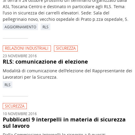
Si terrà il 24 ottobre prossimo un seminario organizzato dalla
ASL Toscana Centro e destinato in particolare agli RLS. Tema:
l’uso in sicurezza dei carrelli elevatori. Sede: Sala del
pellegrinaio novo, vecchio ospedale di Prato p.zza ospedale, 5.
AGGIORNAMENTO
RLS
RELAZIONI INDUSTRIALI
SICUREZZA
23 NOVEMBRE 2016
RLS: comunicazione di elezione
Modalità di comunicazione dell'elezione del Rappresentante dei
Lavoratori per la Sicurezza.
RLS
SICUREZZA
10 NOVEMBRE 2016
Pubblicati 9 interpelli in materia di sicurezza
sul lavoro
Dalla Commissione Interpelli le risposte a 9 quesiti.