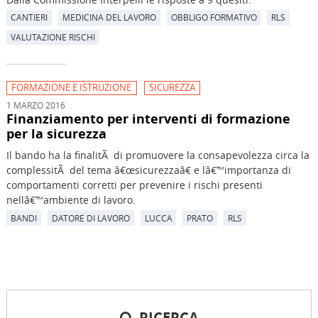
CANTIERI
MEDICINA DEL LAVORO
OBBLIGO FORMATIVO
RLS
VALUTAZIONE RISCHI
FORMAZIONE E ISTRUZIONE
SICUREZZA
1 MARZO 2016
Finanziamento per interventi di formazione
per la sicurezza
Il bando ha la finalitÃ di promuovere la consapevolezza circa la
complessitÃ del tema â€œsicurezzaâ€ e lâ€™importanza di
comportamenti corretti per prevenire i rischi presenti
nellâ€™ambiente di lavoro.
BANDI
DATORE DI LAVORO
LUCCA
PRATO
RLS
RICERCA