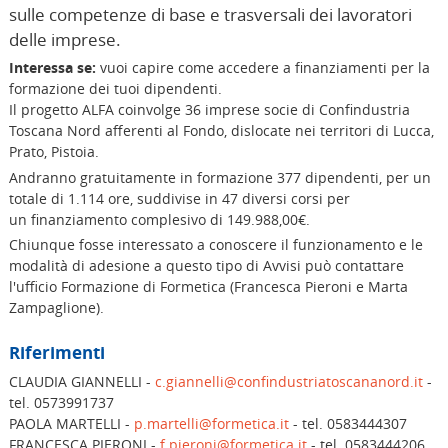
sulle competenze di base e trasversali dei lavoratori
delle imprese.
Interessa se:
vuoi capire come accedere a finanziamenti per la
formazione dei tuoi dipendenti.
Il progetto ALFA coinvolge 36 imprese socie di Confindustria
Toscana Nord afferenti al Fondo, dislocate nei territori di Lucca,
Prato, Pistoia.
Andranno gratuitamente in formazione 377 dipendenti, per un
totale di 1.114 ore, suddivise in 47 diversi corsi per
un finanziamento complesivo di 149.988,00€.
Chiunque fosse interessato a conoscere il funzionamento e le
modalità di adesione a questo tipo di Avvisi può contattare
l'ufficio Formazione di Formetica (Francesca Pieroni e Marta
Zampaglione).
Riferimenti
CLAUDIA GIANNELLI -
c.giannelli@confindustriatoscananord.it
-
tel. 0573991737
PAOLA MARTELLI -
p.martelli@formetica.it
- tel. 0583444307
FRANCESCA PIERONI -
f.pieroni@formetica.it
- tel. 0583444206