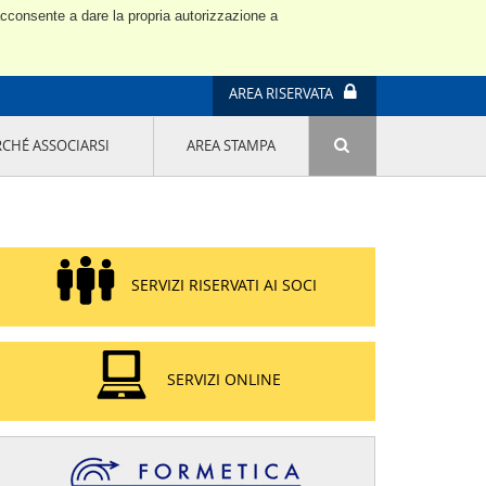
 acconsente a dare la propria autorizzazione a
AREA RISERVATA
RCHÉ ASSOCIARSI
AREA STAMPA
ATTIVITÀ E PROGETTI SPECIALI
E' DI MODA IL MIO FUTURO 9A EDIZIONE
SOSTENIBILITÀ - USA LA TESTA! QUARTA
EDIZIONE
PROGETTO LU.ME.
SERVIZI RISERVATI AI SOCI
IL MANAGER DELLA SOSTENIBILITÀ NEL
DISTRETTO TESSILE PRATESE
GRUPPO IMPRENDITORIA FEMMINILE
SOSTENIBILITÀ
SERVIZI ONLINE