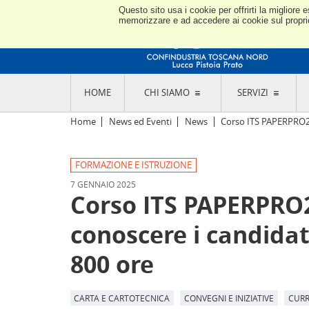
Questo sito usa i cookie per offrirti la miglior
memorizzare e ad accedere ai cookie sul proprio 
HOME
CHI SIAMO
SERVIZI
L'ASSOCIAZIONE
GO
Home
News ed Eventi
News
Corso ITS PAPERPRO23 
STORIA E MISSION
CON
STATUTO E REGOLAMENTI
CON
FORMAZIONE E ISTRUZIONE
CODICE ETICO E DEI VALORI ASSOCIATIVI
SEZ
TRASPARENZA CONTRIBUTI PUBBLICI
7 GENNAIO 2025
CO
RAPPRESENTANZA
Corso ITS PAPERPRO2
DE
L'INDUSTRIA E IL TERRITORIO DI LUCCA,
PISTOIA E PRATO
OR
conoscere i candidati
SEDI E CONTATTI
COM
ABOUT US
IND
800 ore
GIO
CARTA E CARTOTECNICA
CONVEGNI E INIZIATIVE
CURR