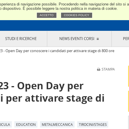
e esperienza di navigazione possibile. Procedendo nella navigazione del sito si
Confindustria Toscana Nord
dispositivo. È possibile leggere la nostra politica in materia di cookie.
ACCETTO
COOKIES POLICY
STUDI E RICERCHE
NEWS EVENTI CORSI
PE
VERNANCE
RISERVATI AI SOCI
NEWS
EVENTI
LA NOSTRA RETE
ONLINE
CORSI
LE SOCIETÀ
- Open Day per conoscere i candidati per attivare stage di 800 ore
SIGLIO DI PRESIDENZA
SISTEMA CONFINDUSTRIA
SIGLIO GENERALE
PARTECIPAZIONI
STAMPA
IONI MERCEOLOGICHE
RAPPRESENTANZE IN ENTI ESTERNI
MMISSIONE DI
SOCIETÀ, CONSORZI, RETI DI IMPRESA E
3 - Open Day per
SIGNAZIONE
GRUPPI DI ACQUISTO
GANI DI CONTROLLO
 per attivare stage di
ITATO PICCOLA
USTRIA
VANI IMPRENDITORI
ICULA
EDUCATION
METALMECCANICA
TIROCINI/STAGES