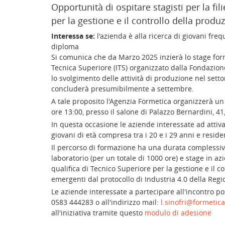
Opportunità di ospitare stagisti per la fil
per la gestione e il controllo della produz
Interessa se:
l'azienda è alla ricerca di giovani freq
diploma
Si comunica che da Marzo 2025 inzierà lo stage form
Tecnica Superiore (ITS) organizzato dalla Fondazio
lo svolgimento delle attività di produzione nel setto
concluderà presumibilmente a settembre.
A tale proposito l'Agenzia Formetica organizzerà u
ore 13:00, presso il salone di Palazzo Bernardini, 41
In questa occasione le aziende interessate ad attiva
giovani di età compresa tra i 20 e i 29 anni e resid
Il percorso di formazione ha una durata complessiva d
laboratorio (per un totale di 1000 ore) e stage in az
qualifica di Tecnico Superiore per la gestione e il 
emergenti dal protocollo di Industria 4.0 della Reg
Le aziende interessate a partecipare all'incontro p
0583 444283 o all'indirizzo mail:
l.sinofri@formetica.
all'iniziativa tramite questo
modulo di adesione