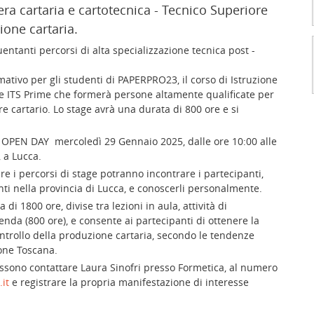
iera cartaria e cartotecnica - Tecnico Superiore
ione cartaria.
uentanti percorsi di alta specializzazione tecnica post -
ativo per gli studenti di PAPERPRO23, il corso di Istruzione
ne ITS Prime che formerà persone altamente qualificate per
re cartario. Lo stage avrà una durata di 800 ore e si
n OPEN DAY mercoledì 29 Gennaio 2025, dalle ore 10:00 alle
, a Lucca.
re i percorsi di stage potranno incontrare i partecipanti,
enti nella provincia di Lucca, e conoscerli personalmente.
i 1800 ore, divise tra lezioni in aula, attività di
ienda (800 ore), e consente ai partecipanti di ottenere la
controllo della produzione cartaria, secondo le tendenze
ione Toscana.
ossono contattare Laura Sinofri presso Formetica, al numero
it
e registrare la propria manifestazione di interesse