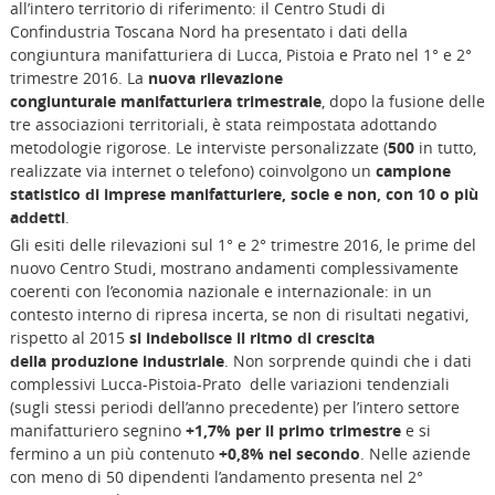
all’intero territorio di riferimento: il Centro Studi di
Confindustria Toscana Nord ha presentato i dati della
congiuntura manifatturiera di Lucca, Pistoia e Prato nel 1° e 2°
trimestre 2016. La
nuova rilevazione
congiunturale manifatturiera trimestrale
, dopo la fusione delle
tre associazioni territoriali, è stata reimpostata adottando
metodologie rigorose. Le interviste personalizzate (
500
in tutto,
realizzate via internet o telefono) coinvolgono un
campione
statistico di imprese manifatturiere, socie e non, con 10 o più
addetti
.
Gli esiti delle rilevazioni sul 1° e 2° trimestre 2016, le prime del
nuovo Centro Studi, mostrano andamenti complessivamente
coerenti con l’economia nazionale e internazionale: in un
contesto interno di ripresa incerta, se non di risultati negativi,
rispetto al 2015
si indebolisce il ritmo di crescita
della produzione industriale
. Non sorprende quindi che i dati
complessivi Lucca-Pistoia-Prato delle variazioni tendenziali
(sugli stessi periodi dell’anno precedente) per l’intero settore
manifatturiero segnino
+1,7% per il primo trimestre
e si
fermino a un più contenuto
+0,8% nel secondo
. Nelle aziende
con meno di 50 dipendenti l’andamento presenta nel 2°