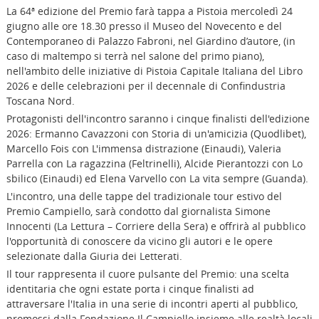
La 64ª edizione del Premio farà tappa a Pistoia mercoledì 24
giugno alle ore 18.30 presso il Museo del Novecento e del
Contemporaneo di Palazzo Fabroni, nel Giardino d’autore, (in
caso di maltempo si terrà nel salone del primo piano),
nell'ambito delle iniziative di Pistoia Capitale Italiana del Libro
2026 e delle celebrazioni per il decennale di Confindustria
Toscana Nord.
Protagonisti dell'incontro saranno i cinque finalisti dell'edizione
2026: Ermanno Cavazzoni con Storia di un'amicizia (Quodlibet),
Marcello Fois con L'immensa distrazione (Einaudi), Valeria
Parrella con La ragazzina (Feltrinelli), Alcide Pierantozzi con Lo
sbilico (Einaudi) ed Elena Varvello con La vita sempre (Guanda).
L'incontro, una delle tappe del tradizionale tour estivo del
Premio Campiello, sarà condotto dal giornalista Simone
Innocenti (La Lettura – Corriere della Sera) e offrirà al pubblico
l'opportunità di conoscere da vicino gli autori e le opere
selezionate dalla Giuria dei Letterati.
Il tour rappresenta il cuore pulsante del Premio: una scelta
identitaria che ogni estate porta i cinque finalisti ad
attraversare l'Italia in una serie di incontri aperti al pubblico,
promossi dalla Fondazione Il Campiello insieme alle realtà locali