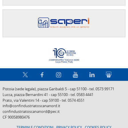
Confindus
Pistoia (sede legale),
piazza Garibaldi 5
-
cap 51100
-
tel. 0573 99171
Lucca,
piazza Bernardini 41
-
cap 55100
-
tel. 0583 4441
Prato,
via Valentini 14
-
cap 59100
-
tel. 0574 4551
info@confindustriatoscananord.it
confindustriatoscananord@pec.it
CF 90058980476
TERMINI E CONDIZIONI
PRIVACY POLICY
COOKIES POLICY