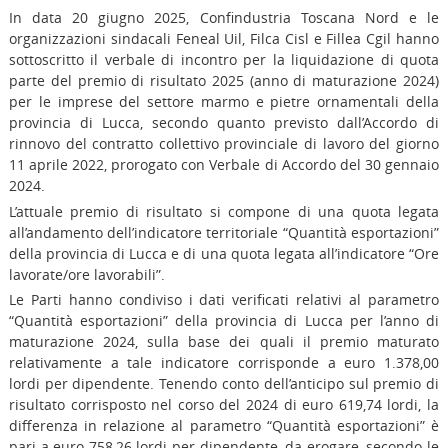
In data 20 giugno 2025, Confindustria Toscana Nord e le
organizzazioni sindacali Feneal Uil, Filca Cisl e Fillea Cgil hanno
sottoscritto il verbale di incontro per la liquidazione di quota
parte del premio di risultato 2025 (anno di maturazione 2024)
per le imprese del settore marmo e pietre ornamentali della
provincia di Lucca, secondo quanto previsto dall’Accordo di
rinnovo del contratto collettivo provinciale di lavoro del giorno
11 aprile 2022, prorogato con Verbale di Accordo del 30 gennaio
2024.
L’attuale premio di risultato si compone di una quota legata
all’andamento dell’indicatore territoriale “Quantità esportazioni”
della provincia di Lucca e di una quota legata all’indicatore “Ore
lavorate/ore lavorabili”.
Le Parti hanno condiviso i dati verificati relativi al parametro
“Quantità esportazioni” della provincia di Lucca per l’anno di
maturazione 2024, sulla base dei quali il premio maturato
relativamente a tale indicatore corrisponde a euro 1.378,00
lordi per dipendente. Tenendo conto dell’anticipo sul premio di
risultato corrisposto nel corso del 2024 di euro 619,74 lordi, la
differenza in relazione al parametro “Quantità esportazioni” è
pari a euro 758,26 lordi per dipendente, da erogare, secondo le