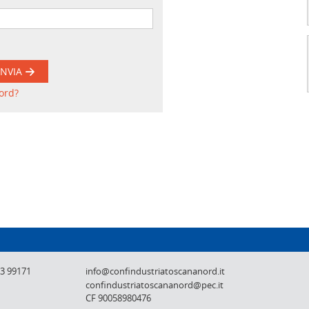
INVIA
ord?
Confindustria Toscana Nord - Lucca, Pistoi
73 99171
info@confindustriatoscananord.it
confindustriatoscananord@pec.it
CF 90058980476