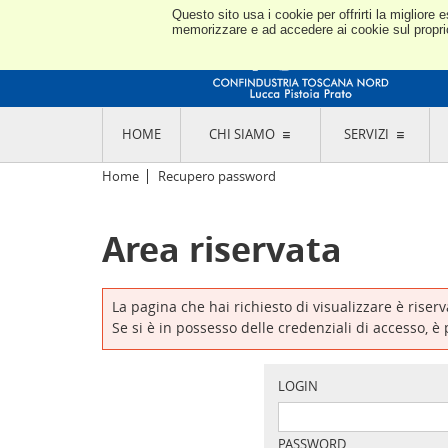
Questo sito usa i cookie per offrirti la miglior
memorizzare e ad accedere ai cookie sul proprio 
HOME
CHI SIAMO
SERVIZI
L'ASSOCIAZIONE
GO
Home
Recupero password
STORIA E MISSION
CON
STATUTO E REGOLAMENTI
CON
Area riservata
CODICE ETICO E DEI VALORI ASSOCIATIVI
SEZ
TRASPARENZA CONTRIBUTI PUBBLICI
CO
RAPPRESENTANZA
DE
L'INDUSTRIA E IL TERRITORIO DI LUCCA,
La pagina che hai richiesto di visualizzare è riser
PISTOIA E PRATO
OR
Se si è in possesso delle credenziali di accesso, è
SEDI E CONTATTI
COM
ABOUT US
IND
GIO
LOGIN
PASSWORD