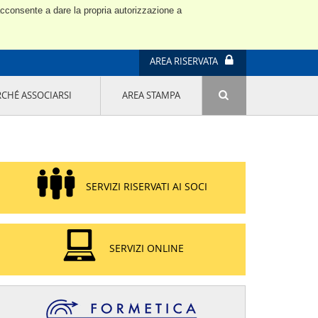
 acconsente a dare la propria autorizzazione a
AREA RISERVATA
RCHÉ ASSOCIARSI
AREA STAMPA
ATTIVITÀ E PROGETTI SPECIALI
E' DI MODA IL MIO FUTURO 9A EDIZIONE
SOSTENIBILITÀ - USA LA TESTA! QUARTA
EDIZIONE
PROGETTO LU.ME.
SERVIZI RISERVATI AI SOCI
IL MANAGER DELLA SOSTENIBILITÀ NEL
DISTRETTO TESSILE PRATESE
GRUPPO IMPRENDITORIA FEMMINILE
SOSTENIBILITÀ
SERVIZI ONLINE