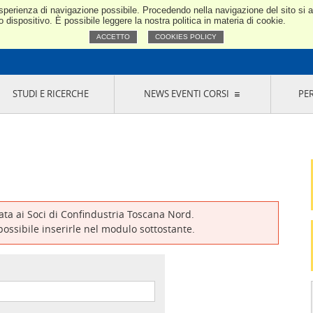
e esperienza di navigazione possibile. Procedendo nella navigazione del sito si
Confindustria Toscana Nord
dispositivo. È possibile leggere la nostra politica in materia di cookie.
ACCETTO
COOKIES POLICY
STUDI E RICERCHE
NEWS EVENTI CORSI
PE
VERNANCE
RISERVATI AI SOCI
NEWS
EVENTI
LA NOSTRA RETE
ONLINE
CORSI
LE SOCIETÀ
SIGLIO DI PRESIDENZA
SISTEMA CONFINDUSTRIA
SIGLIO GENERALE
PARTECIPAZIONI
IONI MERCEOLOGICHE
RAPPRESENTANZE IN ENTI ESTERNI
MMISSIONE DI
SOCIETÀ, CONSORZI, RETI DI IMPRESA E
SIGNAZIONE
GRUPPI DI ACQUISTO
vata ai Soci di Confindustria Toscana Nord.
GANI DI CONTROLLO
 possibile inserirle nel modulo sottostante.
ITATO PICCOLA
USTRIA
VANI IMPRENDITORI