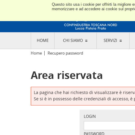
Questo sito usa i cookie per offrirti la miglior
memorizzare e ad accedere ai cookie sul proprio 
HOME
CHI SIAMO
SERVIZI
L'ASSOCIAZIONE
GO
Home
Recupero password
STORIA E MISSION
CON
STATUTO E REGOLAMENTI
CON
Area riservata
CODICE ETICO E DEI VALORI ASSOCIATIVI
SEZ
TRASPARENZA CONTRIBUTI PUBBLICI
CO
RAPPRESENTANZA
DE
L'INDUSTRIA E IL TERRITORIO DI LUCCA,
La pagina che hai richiesto di visualizzare è riser
PISTOIA E PRATO
OR
Se si è in possesso delle credenziali di accesso, è
SEDI E CONTATTI
COM
ABOUT US
IND
GIO
LOGIN
PASSWORD