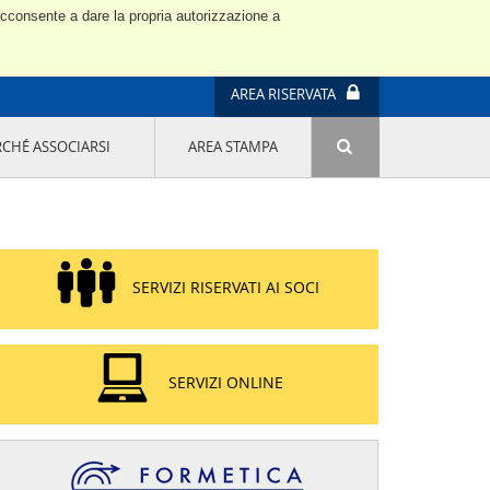
 acconsente a dare la propria autorizzazione a
AREA RISERVATA
RCHÉ ASSOCIARSI
AREA STAMPA
ATTIVITÀ E PROGETTI SPECIALI
E' DI MODA IL MIO FUTURO 9A EDIZIONE
SOSTENIBILITÀ - USA LA TESTA! QUARTA
EDIZIONE
PROGETTO LU.ME.
SERVIZI RISERVATI AI SOCI
IL MANAGER DELLA SOSTENIBILITÀ NEL
DISTRETTO TESSILE PRATESE
GRUPPO IMPRENDITORIA FEMMINILE
SOSTENIBILITÀ
SERVIZI ONLINE