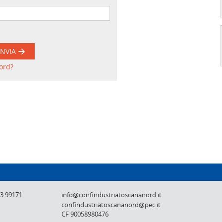
INVIA
ord?
Confindustria Toscana Nord - Lucca, Pistoi
73 99171
info@confindustriatoscananord.it
confindustriatoscananord@pec.it
CF 90058980476