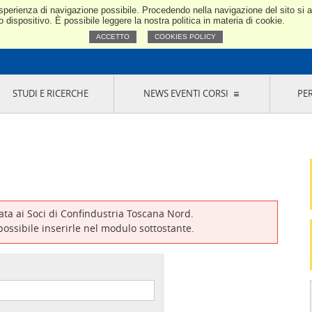
e esperienza di navigazione possibile. Procedendo nella navigazione del sito si
Confindustria Toscana Nord
dispositivo. È possibile leggere la nostra politica in materia di cookie.
ACCETTO
COOKIES POLICY
STUDI E RICERCHE
NEWS EVENTI CORSI
PE
VERNANCE
RISERVATI AI SOCI
NEWS
EVENTI
LA NOSTRA RETE
ONLINE
CORSI
LE SOCIETÀ
SIGLIO DI PRESIDENZA
SISTEMA CONFINDUSTRIA
SIGLIO GENERALE
PARTECIPAZIONI
IONI MERCEOLOGICHE
RAPPRESENTANZE IN ENTI ESTERNI
MMISSIONE DI
SOCIETÀ, CONSORZI, RETI DI IMPRESA E
SIGNAZIONE
GRUPPI DI ACQUISTO
vata ai Soci di Confindustria Toscana Nord.
GANI DI CONTROLLO
 possibile inserirle nel modulo sottostante.
ITATO PICCOLA
USTRIA
VANI IMPRENDITORI