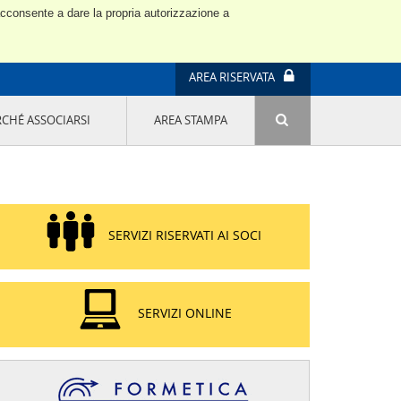
 acconsente a dare la propria autorizzazione a
AREA RISERVATA
RCHÉ ASSOCIARSI
AREA STAMPA
ATTIVITÀ E PROGETTI SPECIALI
E' DI MODA IL MIO FUTURO 9A EDIZIONE
SOSTENIBILITÀ - USA LA TESTA! QUARTA
EDIZIONE
PROGETTO LU.ME.
SERVIZI RISERVATI AI SOCI
IL MANAGER DELLA SOSTENIBILITÀ NEL
DISTRETTO TESSILE PRATESE
GRUPPO IMPRENDITORIA FEMMINILE
SOSTENIBILITÀ
SERVIZI ONLINE