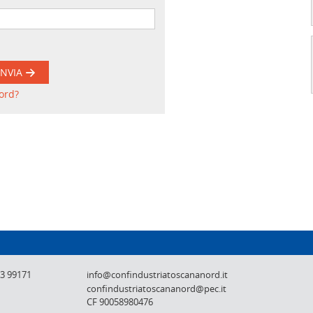
INVIA
ord?
Confindustria Toscana Nord - Lucca, Pistoi
73 99171
info@confindustriatoscananord.it
confindustriatoscananord@pec.it
CF 90058980476