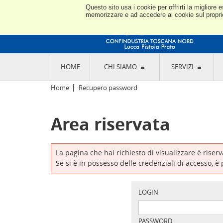
Questo sito usa i cookie per offrirti la miglior
memorizzare e ad accedere ai cookie sul proprio 
HOME
CHI SIAMO
SERVIZI
L'ASSOCIAZIONE
GO
Home
Recupero password
STORIA E MISSION
CON
STATUTO E REGOLAMENTI
CON
Area riservata
CODICE ETICO E DEI VALORI ASSOCIATIVI
SEZ
TRASPARENZA CONTRIBUTI PUBBLICI
CO
RAPPRESENTANZA
DE
L'INDUSTRIA E IL TERRITORIO DI LUCCA,
La pagina che hai richiesto di visualizzare è riser
PISTOIA E PRATO
OR
Se si è in possesso delle credenziali di accesso, è
SEDI E CONTATTI
COM
ABOUT US
IND
GIO
LOGIN
PASSWORD