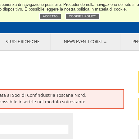
e esperienza di navigazione possibile. Procedendo nella navigazione del sito si
Confindustria Toscana Nord
dispositivo. È possibile leggere la nostra politica in materia di cookie.
ACCETTO
COOKIES POLICY
STUDI E RICERCHE
NEWS EVENTI CORSI
PE
VERNANCE
RISERVATI AI SOCI
NEWS
EVENTI
LA NOSTRA RETE
ONLINE
CORSI
LE SOCIETÀ
SIGLIO DI PRESIDENZA
SISTEMA CONFINDUSTRIA
SIGLIO GENERALE
PARTECIPAZIONI
IONI MERCEOLOGICHE
RAPPRESENTANZE IN ENTI ESTERNI
MMISSIONE DI
SOCIETÀ, CONSORZI, RETI DI IMPRESA E
SIGNAZIONE
GRUPPI DI ACQUISTO
vata ai Soci di Confindustria Toscana Nord.
GANI DI CONTROLLO
 possibile inserirle nel modulo sottostante.
ITATO PICCOLA
USTRIA
VANI IMPRENDITORI