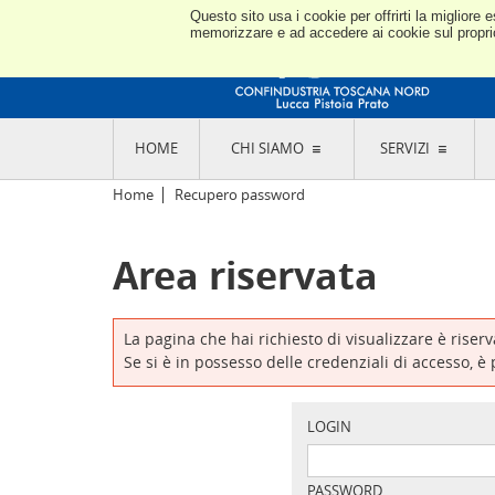
Questo sito usa i cookie per offrirti la miglior
memorizzare e ad accedere ai cookie sul proprio 
HOME
CHI SIAMO
SERVIZI
L'ASSOCIAZIONE
GO
Home
Recupero password
STORIA E MISSION
CON
STATUTO E REGOLAMENTI
CON
Area riservata
CODICE ETICO E DEI VALORI ASSOCIATIVI
SEZ
TRASPARENZA CONTRIBUTI PUBBLICI
CO
RAPPRESENTANZA
DE
L'INDUSTRIA E IL TERRITORIO DI LUCCA,
La pagina che hai richiesto di visualizzare è riser
PISTOIA E PRATO
OR
Se si è in possesso delle credenziali di accesso, è
SEDI E CONTATTI
COM
ABOUT US
IND
GIO
LOGIN
PASSWORD