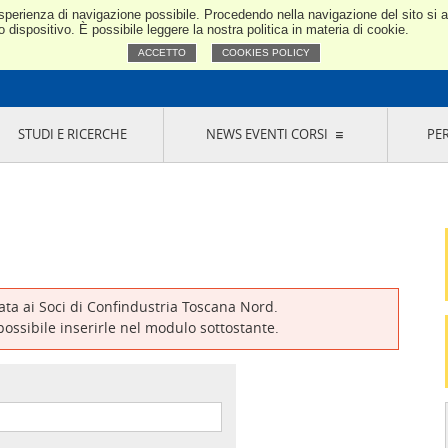
e esperienza di navigazione possibile. Procedendo nella navigazione del sito si
Confindustria Toscana Nord
dispositivo. È possibile leggere la nostra politica in materia di cookie.
ACCETTO
COOKIES POLICY
STUDI E RICERCHE
NEWS EVENTI CORSI
PE
VERNANCE
RISERVATI AI SOCI
NEWS
EVENTI
LA NOSTRA RETE
ONLINE
CORSI
LE SOCIETÀ
SIGLIO DI PRESIDENZA
SISTEMA CONFINDUSTRIA
SIGLIO GENERALE
PARTECIPAZIONI
IONI MERCEOLOGICHE
RAPPRESENTANZE IN ENTI ESTERNI
MMISSIONE DI
SOCIETÀ, CONSORZI, RETI DI IMPRESA E
SIGNAZIONE
GRUPPI DI ACQUISTO
vata ai Soci di Confindustria Toscana Nord.
GANI DI CONTROLLO
 possibile inserirle nel modulo sottostante.
ITATO PICCOLA
USTRIA
VANI IMPRENDITORI