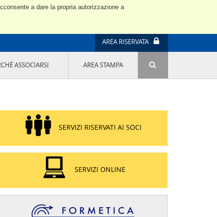
 acconsente a dare la propria autorizzazione a
AREA RISERVATA
RCHÉ ASSOCIARSI
AREA STAMPA
ATTIVITÀ E PROGETTI SPECIALI
E' DI MODA IL MIO FUTURO 9A EDIZIONE
SOSTENIBILITÀ - USA LA TESTA! QUARTA
EDIZIONE
PROGETTO LU.ME.
SERVIZI RISERVATI AI SOCI
IL MANAGER DELLA SOSTENIBILITÀ NEL
DISTRETTO TESSILE PRATESE
GRUPPO IMPRENDITORIA FEMMINILE
SOSTENIBILITÀ
SERVIZI ONLINE