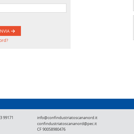
INVIA
ord?
Confindustria Toscana Nord - Lucca, Pistoi
73 99171
info@confindustriatoscananord.it
confindustriatoscananord@pec.it
CF 90058980476