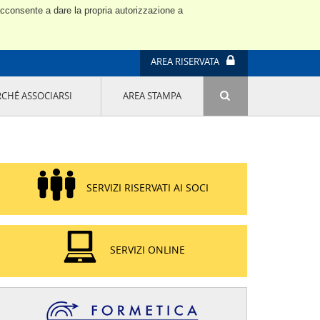
 acconsente a dare la propria autorizzazione a
AREA RISERVATA
RCHÉ ASSOCIARSI
AREA STAMPA
ATTIVITÀ E PROGETTI SPECIALI
E' DI MODA IL MIO FUTURO 9A EDIZIONE
SOSTENIBILITÀ - USA LA TESTA! QUARTA
EDIZIONE
PROGETTO LU.ME.
SERVIZI RISERVATI AI SOCI
IL MANAGER DELLA SOSTENIBILITÀ NEL
DISTRETTO TESSILE PRATESE
GRUPPO IMPRENDITORIA FEMMINILE
SOSTENIBILITÀ
SERVIZI ONLINE