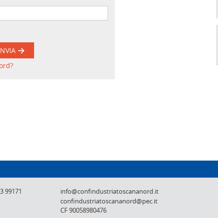
INVIA
ord?
Confindustria Toscana Nord - Lucca, Pistoi
73 99171
info@confindustriatoscananord.it
confindustriatoscananord@pec.it
CF 90058980476