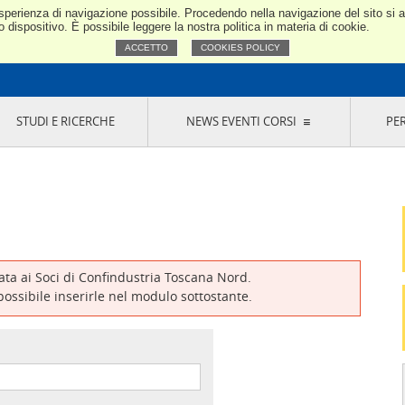
e esperienza di navigazione possibile. Procedendo nella navigazione del sito si
Confindustria Toscana Nord
dispositivo. È possibile leggere la nostra politica in materia di cookie.
ACCETTO
COOKIES POLICY
STUDI E RICERCHE
NEWS EVENTI CORSI
PE
VERNANCE
RISERVATI AI SOCI
NEWS
EVENTI
LA NOSTRA RETE
ONLINE
CORSI
LE SOCIETÀ
SIGLIO DI PRESIDENZA
SISTEMA CONFINDUSTRIA
SIGLIO GENERALE
PARTECIPAZIONI
IONI MERCEOLOGICHE
RAPPRESENTANZE IN ENTI ESTERNI
MMISSIONE DI
SOCIETÀ, CONSORZI, RETI DI IMPRESA E
SIGNAZIONE
GRUPPI DI ACQUISTO
vata ai Soci di Confindustria Toscana Nord.
GANI DI CONTROLLO
 possibile inserirle nel modulo sottostante.
ITATO PICCOLA
USTRIA
VANI IMPRENDITORI