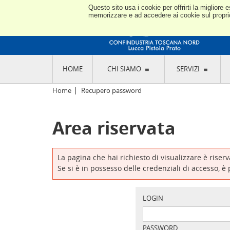
Questo sito usa i cookie per offrirti la miglior
memorizzare e ad accedere ai cookie sul proprio 
HOME
CHI SIAMO
SERVIZI
L'ASSOCIAZIONE
GO
Home
Recupero password
STORIA E MISSION
CON
STATUTO E REGOLAMENTI
CON
Area riservata
CODICE ETICO E DEI VALORI ASSOCIATIVI
SEZ
TRASPARENZA CONTRIBUTI PUBBLICI
CO
RAPPRESENTANZA
DE
L'INDUSTRIA E IL TERRITORIO DI LUCCA,
La pagina che hai richiesto di visualizzare è riser
PISTOIA E PRATO
OR
Se si è in possesso delle credenziali di accesso, è
SEDI E CONTATTI
COM
ABOUT US
IND
GIO
LOGIN
PASSWORD