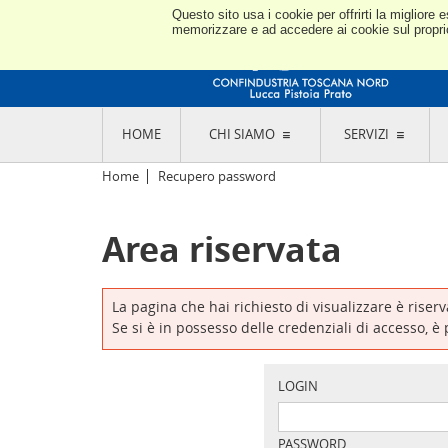
Questo sito usa i cookie per offrirti la miglior
memorizzare e ad accedere ai cookie sul proprio 
HOME
CHI SIAMO
SERVIZI
L'ASSOCIAZIONE
GO
Home
Recupero password
STORIA E MISSION
CON
STATUTO E REGOLAMENTI
CON
Area riservata
CODICE ETICO E DEI VALORI ASSOCIATIVI
SEZ
TRASPARENZA CONTRIBUTI PUBBLICI
CO
RAPPRESENTANZA
DE
L'INDUSTRIA E IL TERRITORIO DI LUCCA,
La pagina che hai richiesto di visualizzare è riser
PISTOIA E PRATO
OR
Se si è in possesso delle credenziali di accesso, è
SEDI E CONTATTI
COM
ABOUT US
IND
GIO
LOGIN
PASSWORD