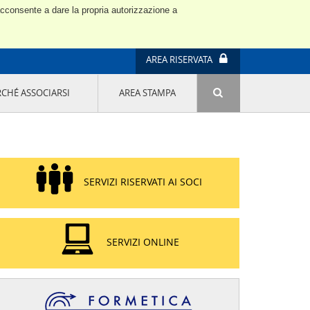
 acconsente a dare la propria autorizzazione a
AREA RISERVATA
RCHÉ ASSOCIARSI
AREA STAMPA
ATTIVITÀ E PROGETTI SPECIALI
E' DI MODA IL MIO FUTURO 9A EDIZIONE
SOSTENIBILITÀ - USA LA TESTA! QUARTA
EDIZIONE
PROGETTO LU.ME.
SERVIZI RISERVATI AI SOCI
IL MANAGER DELLA SOSTENIBILITÀ NEL
DISTRETTO TESSILE PRATESE
GRUPPO IMPRENDITORIA FEMMINILE
SOSTENIBILITÀ
SERVIZI ONLINE