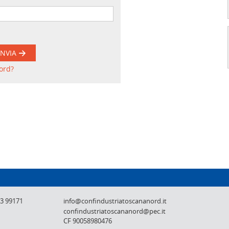
INVIA
ord?
Confindustria Toscana Nord - Lucca, Pistoi
73 99171
info@confindustriatoscananord.it
confindustriatoscananord@pec.it
CF 90058980476