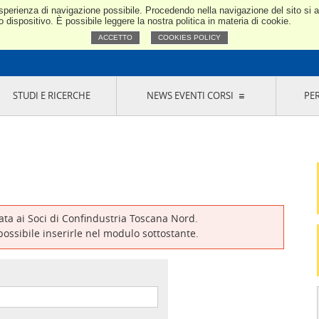
e esperienza di navigazione possibile. Procedendo nella navigazione del sito si
Confindustria Toscana Nord
dispositivo. È possibile leggere la nostra politica in materia di cookie.
ACCETTO
COOKIES POLICY
STUDI E RICERCHE
NEWS EVENTI CORSI
PE
VERNANCE
RISERVATI AI SOCI
NEWS
EVENTI
LA NOSTRA RETE
ONLINE
CORSI
LE SOCIETÀ
SIGLIO DI PRESIDENZA
SISTEMA CONFINDUSTRIA
SIGLIO GENERALE
PARTECIPAZIONI
IONI MERCEOLOGICHE
RAPPRESENTANZE IN ENTI ESTERNI
MMISSIONE DI
SOCIETÀ, CONSORZI, RETI DI IMPRESA E
SIGNAZIONE
GRUPPI DI ACQUISTO
vata ai Soci di Confindustria Toscana Nord.
GANI DI CONTROLLO
 possibile inserirle nel modulo sottostante.
ITATO PICCOLA
USTRIA
VANI IMPRENDITORI