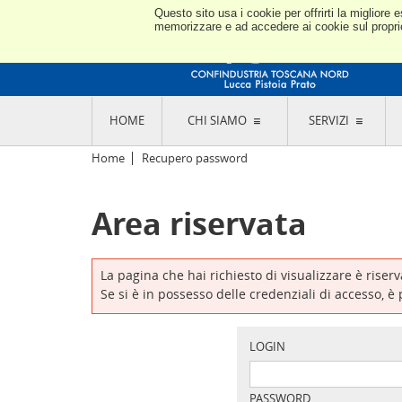
Questo sito usa i cookie per offrirti la miglior
memorizzare e ad accedere ai cookie sul proprio 
HOME
CHI SIAMO
SERVIZI
L'ASSOCIAZIONE
GO
Home
Recupero password
STORIA E MISSION
CON
STATUTO E REGOLAMENTI
CON
Area riservata
CODICE ETICO E DEI VALORI ASSOCIATIVI
SEZ
TRASPARENZA CONTRIBUTI PUBBLICI
CO
RAPPRESENTANZA
DE
L'INDUSTRIA E IL TERRITORIO DI LUCCA,
La pagina che hai richiesto di visualizzare è riser
PISTOIA E PRATO
OR
Se si è in possesso delle credenziali di accesso, è
SEDI E CONTATTI
COM
ABOUT US
IND
GIO
LOGIN
PASSWORD