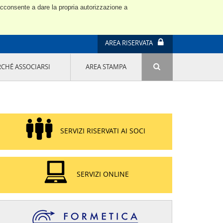
 acconsente a dare la propria autorizzazione a
AREA RISERVATA
RCHÉ ASSOCIARSI
AREA STAMPA
ATTIVITÀ E PROGETTI SPECIALI
E' DI MODA IL MIO FUTURO 9A EDIZIONE
SOSTENIBILITÀ - USA LA TESTA! QUARTA
EDIZIONE
PROGETTO LU.ME.
SERVIZI RISERVATI AI SOCI
IL MANAGER DELLA SOSTENIBILITÀ NEL
DISTRETTO TESSILE PRATESE
GRUPPO IMPRENDITORIA FEMMINILE
SOSTENIBILITÀ
SERVIZI ONLINE