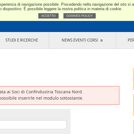
e esperienza di navigazione possibile. Procedendo nella navigazione del sito si
Confindustria Toscana Nord
dispositivo. È possibile leggere la nostra politica in materia di cookie.
ACCETTO
COOKIES POLICY
STUDI E RICERCHE
NEWS EVENTI CORSI
PE
VERNANCE
RISERVATI AI SOCI
NEWS
EVENTI
LA NOSTRA RETE
ONLINE
CORSI
LE SOCIETÀ
SIGLIO DI PRESIDENZA
SISTEMA CONFINDUSTRIA
SIGLIO GENERALE
PARTECIPAZIONI
IONI MERCEOLOGICHE
RAPPRESENTANZE IN ENTI ESTERNI
MMISSIONE DI
SOCIETÀ, CONSORZI, RETI DI IMPRESA E
SIGNAZIONE
GRUPPI DI ACQUISTO
vata ai Soci di Confindustria Toscana Nord.
GANI DI CONTROLLO
 possibile inserirle nel modulo sottostante.
ITATO PICCOLA
USTRIA
VANI IMPRENDITORI