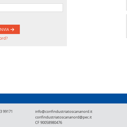
INVIA
ord?
Confindustria Toscana Nord - Lucca, Pistoi
73 99171
info@confindustriatoscananord.it
confindustriatoscananord@pec.it
CF 90058980476