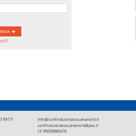
INVIA
ord?
Confindustria Toscana Nord - Lucca, Pistoi
73 99171
info@confindustriatoscananord.it
confindustriatoscananord@pec.it
CF 90058980476