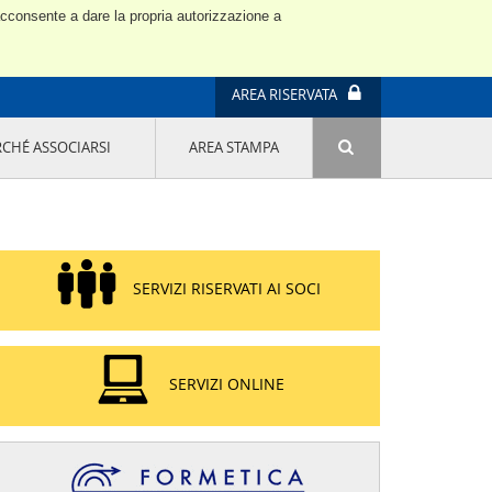
 acconsente a dare la propria autorizzazione a
AREA RISERVATA
RCHÉ ASSOCIARSI
AREA STAMPA
ATTIVITÀ E PROGETTI SPECIALI
E' DI MODA IL MIO FUTURO 9A EDIZIONE
SOSTENIBILITÀ - USA LA TESTA! QUARTA
EDIZIONE
PROGETTO LU.ME.
SERVIZI RISERVATI AI SOCI
IL MANAGER DELLA SOSTENIBILITÀ NEL
DISTRETTO TESSILE PRATESE
GRUPPO IMPRENDITORIA FEMMINILE
SOSTENIBILITÀ
SERVIZI ONLINE