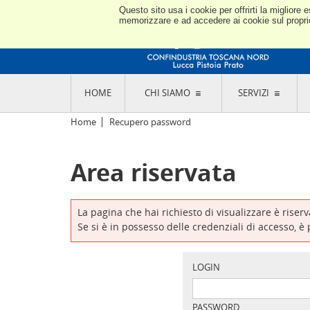
Questo sito usa i cookie per offrirti la miglior
memorizzare e ad accedere ai cookie sul proprio 
HOME
CHI SIAMO
SERVIZI
L'ASSOCIAZIONE
GO
Home
Recupero password
STORIA E MISSION
CON
STATUTO E REGOLAMENTI
CON
Area riservata
CODICE ETICO E DEI VALORI ASSOCIATIVI
SEZ
TRASPARENZA CONTRIBUTI PUBBLICI
CO
RAPPRESENTANZA
DE
L'INDUSTRIA E IL TERRITORIO DI LUCCA,
La pagina che hai richiesto di visualizzare è riser
PISTOIA E PRATO
OR
Se si è in possesso delle credenziali di accesso, è
SEDI E CONTATTI
COM
ABOUT US
IND
GIO
LOGIN
PASSWORD