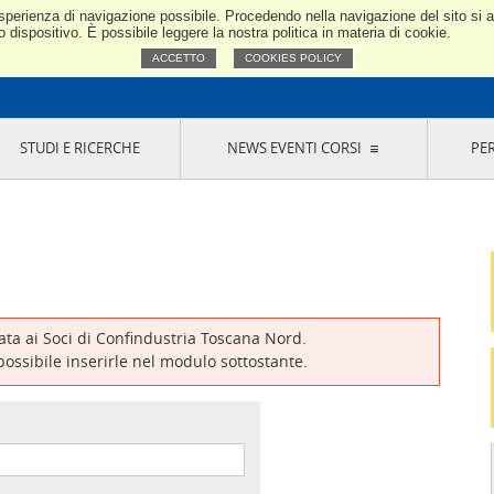
e esperienza di navigazione possibile. Procedendo nella navigazione del sito si
Confindustria Toscana Nord
dispositivo. È possibile leggere la nostra politica in materia di cookie.
ACCETTO
COOKIES POLICY
STUDI E RICERCHE
NEWS EVENTI CORSI
PE
VERNANCE
RISERVATI AI SOCI
NEWS
EVENTI
LA NOSTRA RETE
ONLINE
CORSI
LE SOCIETÀ
SIGLIO DI PRESIDENZA
SISTEMA CONFINDUSTRIA
SIGLIO GENERALE
PARTECIPAZIONI
IONI MERCEOLOGICHE
RAPPRESENTANZE IN ENTI ESTERNI
MMISSIONE DI
SOCIETÀ, CONSORZI, RETI DI IMPRESA E
SIGNAZIONE
GRUPPI DI ACQUISTO
vata ai Soci di Confindustria Toscana Nord.
GANI DI CONTROLLO
 possibile inserirle nel modulo sottostante.
ITATO PICCOLA
USTRIA
VANI IMPRENDITORI