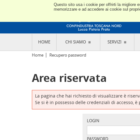
Questo sito usa i cookie per offrirti la miglior
memorizzare e ad accedere ai cookie sul proprio 
HOME
CHI SIAMO
SERVIZI
L'ASSOCIAZIONE
GO
Home
Recupero password
STORIA E MISSION
CON
STATUTO E REGOLAMENTI
CON
Area riservata
CODICE ETICO E DEI VALORI ASSOCIATIVI
SEZ
TRASPARENZA CONTRIBUTI PUBBLICI
CO
RAPPRESENTANZA
DE
L'INDUSTRIA E IL TERRITORIO DI LUCCA,
La pagina che hai richiesto di visualizzare è riser
PISTOIA E PRATO
OR
Se si è in possesso delle credenziali di accesso, è
SEDI E CONTATTI
COM
ABOUT US
IND
GIO
LOGIN
PASSWORD