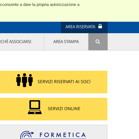
 acconsente a dare la propria autorizzazione a
AREA RISERVATA
RCHÉ ASSOCIARSI
AREA STAMPA
ATTIVITÀ E PROGETTI SPECIALI
E' DI MODA IL MIO FUTURO 9A EDIZIONE
SOSTENIBILITÀ - USA LA TESTA! QUARTA
EDIZIONE
PROGETTO LU.ME.
SERVIZI RISERVATI AI SOCI
IL MANAGER DELLA SOSTENIBILITÀ NEL
DISTRETTO TESSILE PRATESE
GRUPPO IMPRENDITORIA FEMMINILE
SOSTENIBILITÀ
SERVIZI ONLINE