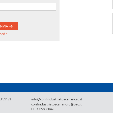
INVIA
ord?
Confindustria Toscana Nord - Lucca, Pistoi
73 99171
info@confindustriatoscananord.it
confindustriatoscananord@pec.it
CF 90058980476