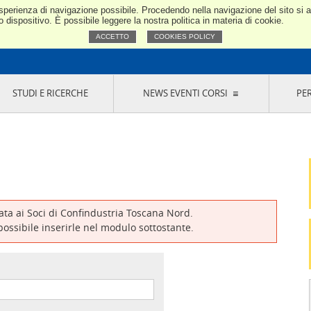
e esperienza di navigazione possibile. Procedendo nella navigazione del sito si
Confindustria Toscana Nord
dispositivo. È possibile leggere la nostra politica in materia di cookie.
ACCETTO
COOKIES POLICY
STUDI E RICERCHE
NEWS EVENTI CORSI
PE
VERNANCE
RISERVATI AI SOCI
NEWS
EVENTI
LA NOSTRA RETE
ONLINE
CORSI
LE SOCIETÀ
SIGLIO DI PRESIDENZA
SISTEMA CONFINDUSTRIA
SIGLIO GENERALE
PARTECIPAZIONI
IONI MERCEOLOGICHE
RAPPRESENTANZE IN ENTI ESTERNI
MMISSIONE DI
SOCIETÀ, CONSORZI, RETI DI IMPRESA E
SIGNAZIONE
GRUPPI DI ACQUISTO
vata ai Soci di Confindustria Toscana Nord.
GANI DI CONTROLLO
 possibile inserirle nel modulo sottostante.
ITATO PICCOLA
USTRIA
VANI IMPRENDITORI