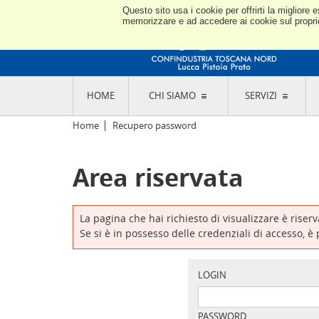
Questo sito usa i cookie per offrirti la miglior
memorizzare e ad accedere ai cookie sul proprio 
HOME
CHI SIAMO
SERVIZI
L'ASSOCIAZIONE
GO
Home
Recupero password
STORIA E MISSION
CON
STATUTO E REGOLAMENTI
CON
Area riservata
CODICE ETICO E DEI VALORI ASSOCIATIVI
SEZ
TRASPARENZA CONTRIBUTI PUBBLICI
CO
RAPPRESENTANZA
DE
L'INDUSTRIA E IL TERRITORIO DI LUCCA,
La pagina che hai richiesto di visualizzare è riser
PISTOIA E PRATO
OR
Se si è in possesso delle credenziali di accesso, è
SEDI E CONTATTI
COM
ABOUT US
IND
GIO
LOGIN
PASSWORD