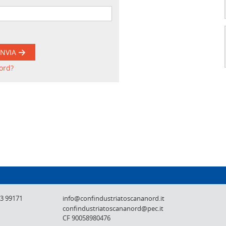
INVIA
ord?
Confindustria Toscana Nord - Lucca, Pistoi
73 99171
info@confindustriatoscananord.it
confindustriatoscananord@pec.it
CF 90058980476