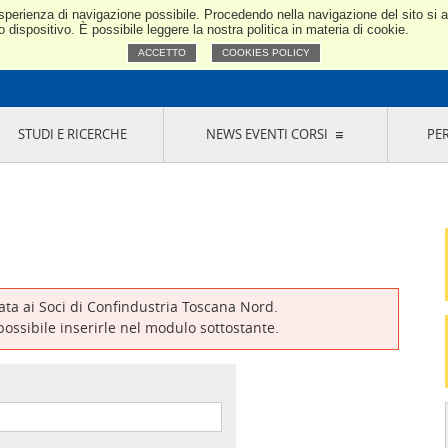
e esperienza di navigazione possibile. Procedendo nella navigazione del sito si
Confindustria Toscana Nord
dispositivo. È possibile leggere la nostra politica in materia di cookie.
ACCETTO
COOKIES POLICY
STUDI E RICERCHE
NEWS EVENTI CORSI
PE
VERNANCE
RISERVATI AI SOCI
NEWS
EVENTI
LA NOSTRA RETE
ONLINE
CORSI
LE SOCIETÀ
SIGLIO DI PRESIDENZA
SISTEMA CONFINDUSTRIA
SIGLIO GENERALE
PARTECIPAZIONI
IONI MERCEOLOGICHE
RAPPRESENTANZE IN ENTI ESTERNI
MMISSIONE DI
SOCIETÀ, CONSORZI, RETI DI IMPRESA E
SIGNAZIONE
GRUPPI DI ACQUISTO
vata ai Soci di Confindustria Toscana Nord.
GANI DI CONTROLLO
 possibile inserirle nel modulo sottostante.
ITATO PICCOLA
USTRIA
VANI IMPRENDITORI