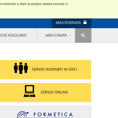
 acconsente a dare la propria autorizzazione a
AREA RISERVATA
RCHÉ ASSOCIARSI
AREA STAMPA
ATTIVITÀ E PROGETTI SPECIALI
E' DI MODA IL MIO FUTURO 9A EDIZIONE
SOSTENIBILITÀ - USA LA TESTA! QUARTA
EDIZIONE
PROGETTO LU.ME.
SERVIZI RISERVATI AI SOCI
IL MANAGER DELLA SOSTENIBILITÀ NEL
DISTRETTO TESSILE PRATESE
GRUPPO IMPRENDITORIA FEMMINILE
SOSTENIBILITÀ
SERVIZI ONLINE