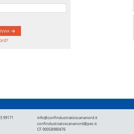
INVIA
ord?
Confindustria Toscana Nord - Lucca, Pistoi
73 99171
info@confindustriatoscananord.it
confindustriatoscananord@pec.it
CF 90058980476