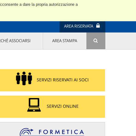
 acconsente a dare la propria autorizzazione a
AREA RISERVATA
RCHÉ ASSOCIARSI
AREA STAMPA
ATTIVITÀ E PROGETTI SPECIALI
E' DI MODA IL MIO FUTURO 9A EDIZIONE
SOSTENIBILITÀ - USA LA TESTA! QUARTA
EDIZIONE
PROGETTO LU.ME.
SERVIZI RISERVATI AI SOCI
IL MANAGER DELLA SOSTENIBILITÀ NEL
DISTRETTO TESSILE PRATESE
GRUPPO IMPRENDITORIA FEMMINILE
SOSTENIBILITÀ
SERVIZI ONLINE