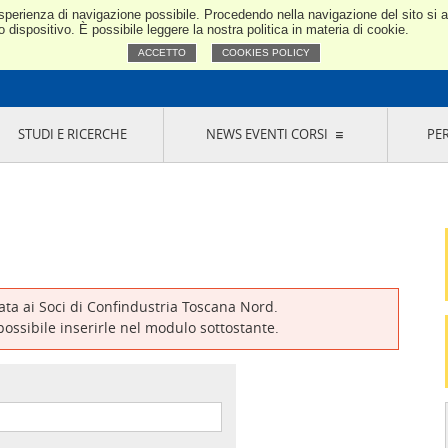
e esperienza di navigazione possibile. Procedendo nella navigazione del sito si
Confindustria Toscana Nord
dispositivo. È possibile leggere la nostra politica in materia di cookie.
ACCETTO
COOKIES POLICY
STUDI E RICERCHE
NEWS EVENTI CORSI
PE
VERNANCE
RISERVATI AI SOCI
NEWS
EVENTI
LA NOSTRA RETE
ONLINE
CORSI
LE SOCIETÀ
SIGLIO DI PRESIDENZA
SISTEMA CONFINDUSTRIA
SIGLIO GENERALE
PARTECIPAZIONI
IONI MERCEOLOGICHE
RAPPRESENTANZE IN ENTI ESTERNI
MMISSIONE DI
SOCIETÀ, CONSORZI, RETI DI IMPRESA E
SIGNAZIONE
GRUPPI DI ACQUISTO
vata ai Soci di Confindustria Toscana Nord.
GANI DI CONTROLLO
 possibile inserirle nel modulo sottostante.
ITATO PICCOLA
USTRIA
VANI IMPRENDITORI