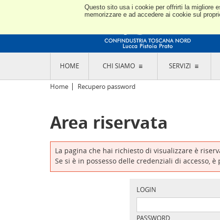
Questo sito usa i cookie per offrirti la miglior
memorizzare e ad accedere ai cookie sul proprio 
HOME
CHI SIAMO
SERVIZI
L'ASSOCIAZIONE
GO
Home
Recupero password
STORIA E MISSION
CON
STATUTO E REGOLAMENTI
CON
Area riservata
CODICE ETICO E DEI VALORI ASSOCIATIVI
SEZ
TRASPARENZA CONTRIBUTI PUBBLICI
CO
RAPPRESENTANZA
DE
L'INDUSTRIA E IL TERRITORIO DI LUCCA,
La pagina che hai richiesto di visualizzare è riser
PISTOIA E PRATO
OR
Se si è in possesso delle credenziali di accesso, è
SEDI E CONTATTI
COM
ABOUT US
IND
GIO
LOGIN
PASSWORD