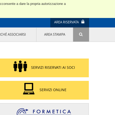
 acconsente a dare la propria autorizzazione a
AREA RISERVATA
RCHÉ ASSOCIARSI
AREA STAMPA
ATTIVITÀ E PROGETTI SPECIALI
E' DI MODA IL MIO FUTURO 9A EDIZIONE
SOSTENIBILITÀ - USA LA TESTA! QUARTA
EDIZIONE
PROGETTO LU.ME.
SERVIZI RISERVATI AI SOCI
IL MANAGER DELLA SOSTENIBILITÀ NEL
DISTRETTO TESSILE PRATESE
GRUPPO IMPRENDITORIA FEMMINILE
SOSTENIBILITÀ
SERVIZI ONLINE