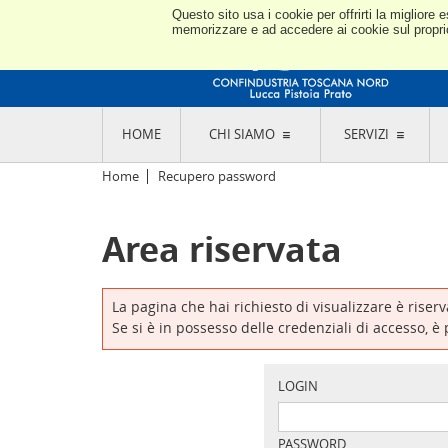
Questo sito usa i cookie per offrirti la miglior
memorizzare e ad accedere ai cookie sul proprio 
HOME
CHI SIAMO
SERVIZI
L'ASSOCIAZIONE
GO
Home
Recupero password
STORIA E MISSION
CON
STATUTO E REGOLAMENTI
CON
Area riservata
CODICE ETICO E DEI VALORI ASSOCIATIVI
SEZ
TRASPARENZA CONTRIBUTI PUBBLICI
CO
RAPPRESENTANZA
DE
L'INDUSTRIA E IL TERRITORIO DI LUCCA,
La pagina che hai richiesto di visualizzare è riser
PISTOIA E PRATO
OR
Se si è in possesso delle credenziali di accesso, è
SEDI E CONTATTI
COM
ABOUT US
IND
GIO
LOGIN
PASSWORD