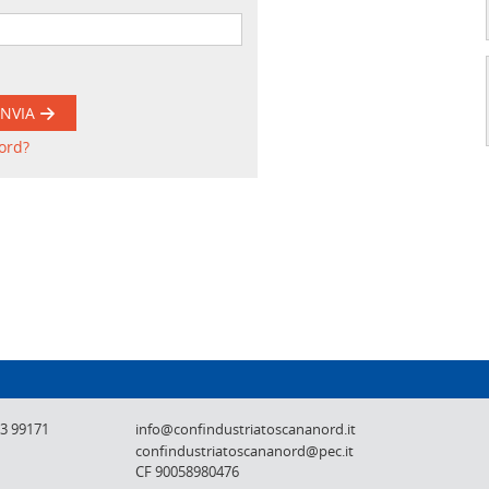
INVIA
ord?
Confindustria Toscana Nord - Lucca, Pistoi
73 99171
info@confindustriatoscananord.it
confindustriatoscananord@pec.it
CF 90058980476