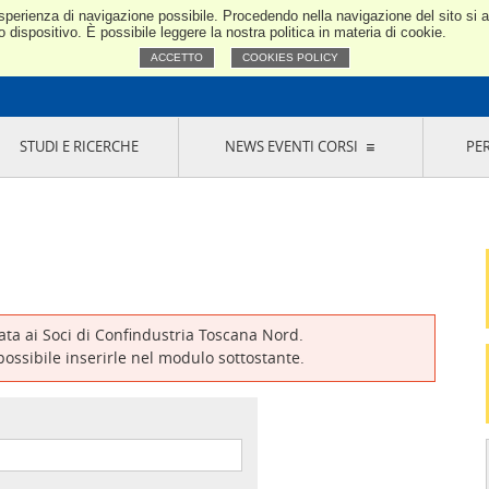
e esperienza di navigazione possibile. Procedendo nella navigazione del sito si
Confindustria Toscana Nord
dispositivo. È possibile leggere la nostra politica in materia di cookie.
ACCETTO
COOKIES POLICY
STUDI E RICERCHE
NEWS EVENTI CORSI
PE
VERNANCE
RISERVATI AI SOCI
NEWS
EVENTI
LA NOSTRA RETE
ONLINE
CORSI
LE SOCIETÀ
SIGLIO DI PRESIDENZA
SISTEMA CONFINDUSTRIA
SIGLIO GENERALE
PARTECIPAZIONI
IONI MERCEOLOGICHE
RAPPRESENTANZE IN ENTI ESTERNI
MMISSIONE DI
SOCIETÀ, CONSORZI, RETI DI IMPRESA E
SIGNAZIONE
GRUPPI DI ACQUISTO
vata ai Soci di Confindustria Toscana Nord.
GANI DI CONTROLLO
 possibile inserirle nel modulo sottostante.
ITATO PICCOLA
USTRIA
VANI IMPRENDITORI