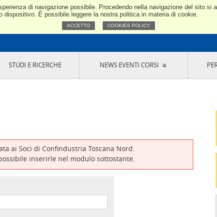
e esperienza di navigazione possibile. Procedendo nella navigazione del sito si
Confindustria Toscana Nord
dispositivo. È possibile leggere la nostra politica in materia di cookie.
ACCETTO
COOKIES POLICY
STUDI E RICERCHE
NEWS EVENTI CORSI
PE
VERNANCE
RISERVATI AI SOCI
NEWS
EVENTI
LA NOSTRA RETE
ONLINE
CORSI
LE SOCIETÀ
SIGLIO DI PRESIDENZA
SISTEMA CONFINDUSTRIA
SIGLIO GENERALE
PARTECIPAZIONI
IONI MERCEOLOGICHE
RAPPRESENTANZE IN ENTI ESTERNI
MMISSIONE DI
SOCIETÀ, CONSORZI, RETI DI IMPRESA E
SIGNAZIONE
GRUPPI DI ACQUISTO
vata ai Soci di Confindustria Toscana Nord.
GANI DI CONTROLLO
 possibile inserirle nel modulo sottostante.
ITATO PICCOLA
USTRIA
VANI IMPRENDITORI