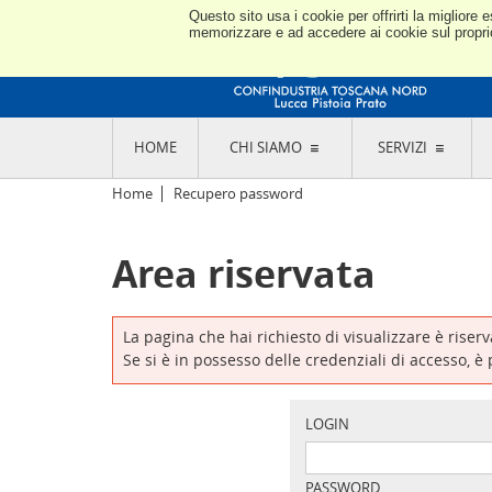
Questo sito usa i cookie per offrirti la miglior
memorizzare e ad accedere ai cookie sul proprio 
HOME
CHI SIAMO
SERVIZI
L'ASSOCIAZIONE
GO
Home
Recupero password
STORIA E MISSION
CON
STATUTO E REGOLAMENTI
CON
Area riservata
CODICE ETICO E DEI VALORI ASSOCIATIVI
SEZ
TRASPARENZA CONTRIBUTI PUBBLICI
CO
RAPPRESENTANZA
DE
L'INDUSTRIA E IL TERRITORIO DI LUCCA,
La pagina che hai richiesto di visualizzare è riser
PISTOIA E PRATO
OR
Se si è in possesso delle credenziali di accesso, è
SEDI E CONTATTI
COM
ABOUT US
IND
GIO
LOGIN
PASSWORD