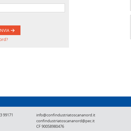
INVIA
ord?
Confindustria Toscana Nord - Lucca, Pistoi
73 99171
info@confindustriatoscananord.it
confindustriatoscananord@pec.it
CF 90058980476