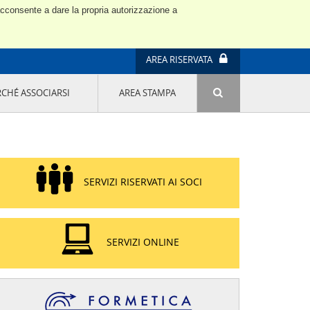
 acconsente a dare la propria autorizzazione a
AREA RISERVATA
RCHÉ ASSOCIARSI
AREA STAMPA
ATTIVITÀ E PROGETTI SPECIALI
E' DI MODA IL MIO FUTURO 9A EDIZIONE
SOSTENIBILITÀ - USA LA TESTA! QUARTA
EDIZIONE
PROGETTO LU.ME.
SERVIZI RISERVATI AI SOCI
IL MANAGER DELLA SOSTENIBILITÀ NEL
DISTRETTO TESSILE PRATESE
GRUPPO IMPRENDITORIA FEMMINILE
SOSTENIBILITÀ
SERVIZI ONLINE