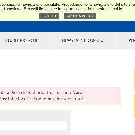
e esperienza di navigazione possibile. Procedendo nella navigazione del sito si
Confindustria Toscana Nord
dispositivo. È possibile leggere la nostra politica in materia di cookie.
ACCETTO
COOKIES POLICY
STUDI E RICERCHE
NEWS EVENTI CORSI
PE
VERNANCE
RISERVATI AI SOCI
NEWS
EVENTI
LA NOSTRA RETE
ONLINE
CORSI
LE SOCIETÀ
SIGLIO DI PRESIDENZA
SISTEMA CONFINDUSTRIA
SIGLIO GENERALE
PARTECIPAZIONI
IONI MERCEOLOGICHE
RAPPRESENTANZE IN ENTI ESTERNI
MMISSIONE DI
SOCIETÀ, CONSORZI, RETI DI IMPRESA E
SIGNAZIONE
GRUPPI DI ACQUISTO
vata ai Soci di Confindustria Toscana Nord.
GANI DI CONTROLLO
 possibile inserirle nel modulo sottostante.
ITATO PICCOLA
USTRIA
VANI IMPRENDITORI