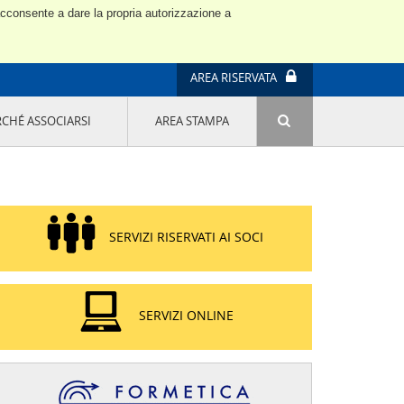
 acconsente a dare la propria autorizzazione a
AREA RISERVATA
RCHÉ ASSOCIARSI
AREA STAMPA
ATTIVITÀ E PROGETTI SPECIALI
E' DI MODA IL MIO FUTURO 9A EDIZIONE
SOSTENIBILITÀ - USA LA TESTA! QUARTA
EDIZIONE
PROGETTO LU.ME.
SERVIZI RISERVATI AI SOCI
IL MANAGER DELLA SOSTENIBILITÀ NEL
DISTRETTO TESSILE PRATESE
GRUPPO IMPRENDITORIA FEMMINILE
SOSTENIBILITÀ
SERVIZI ONLINE