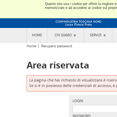
Questo sito usa i cookie per offrirti la miglior
memorizzare e ad accedere ai cookie sul proprio 
HOME
CHI SIAMO
SERVIZI
L'ASSOCIAZIONE
GO
Home
Recupero password
STORIA E MISSION
CON
STATUTO E REGOLAMENTI
CON
Area riservata
CODICE ETICO E DEI VALORI ASSOCIATIVI
SEZ
TRASPARENZA CONTRIBUTI PUBBLICI
CO
RAPPRESENTANZA
DE
L'INDUSTRIA E IL TERRITORIO DI LUCCA,
La pagina che hai richiesto di visualizzare è riser
PISTOIA E PRATO
OR
Se si è in possesso delle credenziali di accesso, è
SEDI E CONTATTI
COM
ABOUT US
IND
GIO
LOGIN
PASSWORD