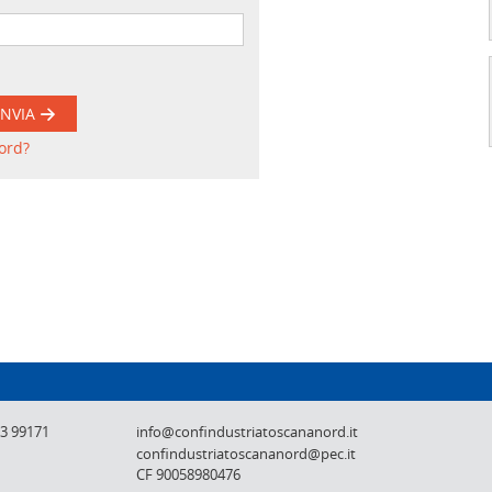
INVIA
ord?
Confindustria Toscana Nord - Lucca, Pistoi
73 99171
info@confindustriatoscananord.it
confindustriatoscananord@pec.it
CF 90058980476