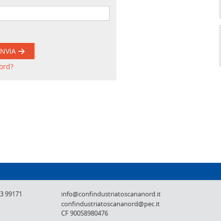
INVIA
ord?
Confindustria Toscana Nord - Lucca, Pistoi
73 99171
info@confindustriatoscananord.it
confindustriatoscananord@pec.it
CF 90058980476