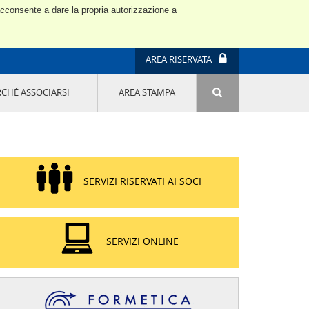
 acconsente a dare la propria autorizzazione a
AREA RISERVATA
RCHÉ ASSOCIARSI
AREA STAMPA
ATTIVITÀ E PROGETTI SPECIALI
E' DI MODA IL MIO FUTURO 9A EDIZIONE
SOSTENIBILITÀ - USA LA TESTA! QUARTA
EDIZIONE
PROGETTO LU.ME.
SERVIZI RISERVATI AI SOCI
IL MANAGER DELLA SOSTENIBILITÀ NEL
DISTRETTO TESSILE PRATESE
GRUPPO IMPRENDITORIA FEMMINILE
SOSTENIBILITÀ
SERVIZI ONLINE