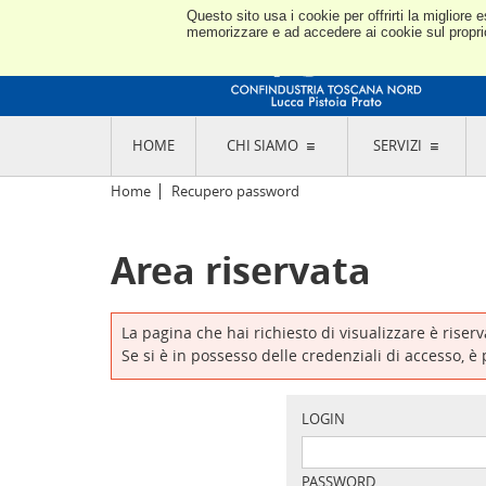
Questo sito usa i cookie per offrirti la miglior
memorizzare e ad accedere ai cookie sul proprio 
HOME
CHI SIAMO
SERVIZI
L'ASSOCIAZIONE
GO
Home
Recupero password
STORIA E MISSION
CON
STATUTO E REGOLAMENTI
CON
Area riservata
CODICE ETICO E DEI VALORI ASSOCIATIVI
SEZ
TRASPARENZA CONTRIBUTI PUBBLICI
CO
RAPPRESENTANZA
DE
L'INDUSTRIA E IL TERRITORIO DI LUCCA,
La pagina che hai richiesto di visualizzare è riser
PISTOIA E PRATO
OR
Se si è in possesso delle credenziali di accesso, è
SEDI E CONTATTI
COM
ABOUT US
IND
GIO
LOGIN
PASSWORD