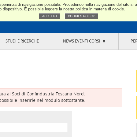
e esperienza di navigazione possibile. Procedendo nella navigazione del sito si
Confindustria Toscana Nord
dispositivo. È possibile leggere la nostra politica in materia di cookie.
ACCETTO
COOKIES POLICY
STUDI E RICERCHE
NEWS EVENTI CORSI
PE
VERNANCE
RISERVATI AI SOCI
NEWS
EVENTI
LA NOSTRA RETE
ONLINE
CORSI
LE SOCIETÀ
SIGLIO DI PRESIDENZA
SISTEMA CONFINDUSTRIA
SIGLIO GENERALE
PARTECIPAZIONI
IONI MERCEOLOGICHE
RAPPRESENTANZE IN ENTI ESTERNI
MMISSIONE DI
SOCIETÀ, CONSORZI, RETI DI IMPRESA E
SIGNAZIONE
GRUPPI DI ACQUISTO
vata ai Soci di Confindustria Toscana Nord.
GANI DI CONTROLLO
 possibile inserirle nel modulo sottostante.
ITATO PICCOLA
USTRIA
VANI IMPRENDITORI