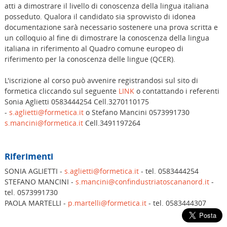
atti a dimostrare il livello di conoscenza della lingua italiana
posseduto. Qualora il candidato sia sprovvisto di idonea
documentazione sarà necessario sostenere una prova scritta e
un colloquio al fine di dimostrare la conoscenza della lingua
italiana in riferimento al Quadro comune europeo di
riferimento per la conoscenza delle lingue (QCER).
L'iscrizione al corso può avvenire registrandosi sul sito di
formetica cliccando sul seguente
LINK
o contattando i referenti
Sonia Aglietti 0583444254 Cell.3270110175
-
s.aglietti@formetica.it
o Stefano Mancini 0573991730
s.mancini@formetica.it
Cell.3491197264
Riferimenti
SONIA AGLIETTI -
s.aglietti@formetica.it
- tel. 0583444254
STEFANO MANCINI -
s.mancini@confindustriatoscananord.it
-
tel. 0573991730
PAOLA MARTELLI -
p.martelli@formetica.it
- tel. 0583444307