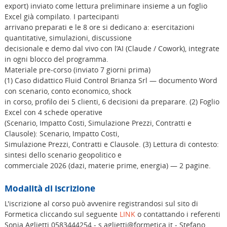
export) inviato come lettura preliminare insieme a un foglio
Excel già compilato. I partecipanti
arrivano preparati e le 8 ore si dedicano a: esercitazioni
quantitative, simulazioni, discussione
decisionale e demo dal vivo con l’AI (Claude / Cowork), integrate
in ogni blocco del programma.
Materiale pre-corso (inviato 7 giorni prima)
(1) Caso didattico Fluid Control Brianza Srl — documento Word
con scenario, conto economico, shock
in corso, profilo dei 5 clienti, 6 decisioni da preparare. (2) Foglio
Excel con 4 schede operative
(Scenario, Impatto Costi, Simulazione Prezzi, Contratti e
Clausole): Scenario, Impatto Costi,
Simulazione Prezzi, Contratti e Clausole. (3) Lettura di contesto:
sintesi dello scenario geopolitico e
commerciale 2026 (dazi, materie prime, energia) — 2 pagine.
Modalità di iscrizione
L'iscrizione al corso può avvenire registrandosi sul sito di
Formetica cliccando sul seguente
LINK
o contattando i referenti
Sonia Aglietti 0583444254 - s.aglietti@formetica.it - Stefano