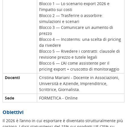
Blocco 1 — Lo scenario export 2026 e
l’impatto sui costi
Blocco 2 — Trasferire o assorbire:
simulazioni e scenari
Blocco 3 — Comunicare un aumento di
prezzo
Blocco 4 — Incoterms: una scelta di pricing
da rivedere
Blocco 5 — Rivedere i contratti: clausole di
revisione prezzo e tutele legali
Blocco 6 — L’AI come assistente per il
pricing export + cruscotto di monitoraggio
Docenti
Cristina Mariani - Docente in Associazioni,
Università e Aziende, Imprenditrice,
Scrittrice, Giornalista.
Sede
FORMETICA - Online
Obiettivi
Il 2026 è l’anno in cui esportare è diventato strutturalmente più
costoso. I dazi statunitensi del 15% sui prodotti UE (25% su