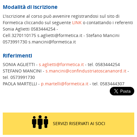
Modalità di iscrizione
L'iscrizione al corso può avvenire registrandosi sul sito di
Formetica cliccando sul seguente
LINK
o contattando i referenti
Sonia Aglietti 0583444254 -
Cell.3270110175 s.aglietti@formetica.it - Stefano Mancini
0573991730 s.mancini@formetica.it
Riferimenti
SONIA AGLIETTI -
s.aglietti@formetica.it
- tel. 0583444254
STEFANO MANCINI -
s.mancini@confindustriatoscananord.it
-
tel. 0573991730
PAOLA MARTELLI -
p.martelli@formetica.it
- tel. 0583444307
SERVIZI RISERVATI AI SOCI