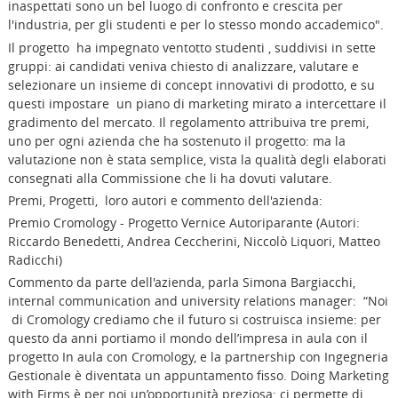
inaspettati sono un bel luogo di confronto e crescita per
l'industria, per gli studenti e per lo stesso mondo accademico".
Il progetto ha impegnato ventotto studenti , suddivisi in sette
gruppi: ai candidati veniva chiesto di analizzare, valutare e
selezionare un insieme di concept innovativi di prodotto, e su
questi impostare un piano di marketing mirato a intercettare il
gradimento del mercato. Il regolamento attribuiva tre premi,
uno per ogni azienda che ha sostenuto il progetto: ma la
valutazione non è stata semplice, vista la qualità degli elaborati
consegnati alla Commissione che li ha dovuti valutare.
Premi, Progetti, loro autori e commento dell'azienda:
Premio Cromology - Progetto Vernice Autoriparante (Autori:
Riccardo Benedetti, Andrea Ceccherini, Niccolò Liquori, Matteo
Radicchi)
Commento da parte dell'azienda, parla Simona Bargiacchi,
internal communication and university relations manager: “Noi
di Cromology crediamo che il futuro si costruisca insieme: per
questo da anni portiamo il mondo dell’impresa in aula con il
progetto In aula con Cromology, e la partnership con Ingegneria
Gestionale è diventata un appuntamento fisso. Doing Marketing
with Firms è per noi un’opportunità preziosa: ci permette di